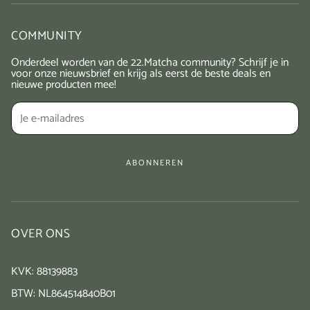
Japanse ceremoniële matcha van 22.Matcha
Beginnen met matcha? Bekijk onze starterkit!
COMMUNITY
Waarom matcha
Onderdeel worden van de 22.Matcha community? Schrijf je in
Hoe maak je matcha? Ceremoniële matcha voorbereiden
voor onze nieuwsbrief en krijg als eerst de beste deals en
nieuwe producten mee!
Inspiratie nodig voor gerechten? Check hier!
Privacy Policy
Terms & Conditions
ABONNEREN
OVER ONS
KVK: 88139883
BTW: NL864514840B01