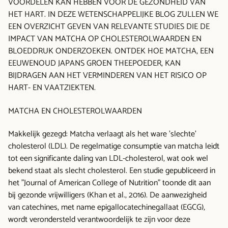
VOORDELEN KAN HEBBEN VOOR DE GEZONDHEID VAN
HET HART. IN DEZE WETENSCHAPPELIJKE BLOG ZULLEN WE
EEN OVERZICHT GEVEN VAN RELEVANTE STUDIES DIE DE
IMPACT VAN MATCHA OP CHOLESTEROLWAARDEN EN
BLOEDDRUK ONDERZOEKEN. ONTDEK HOE MATCHA, EEN
EEUWENOUD JAPANS GROEN THEEPOEDER, KAN
BIJDRAGEN AAN HET VERMINDEREN VAN HET RISICO OP
HART- EN VAATZIEKTEN.
MATCHA EN CHOLESTEROLWAARDEN
Makkelijk gezegd: Matcha verlaagt als het ware 'slechte'
cholesterol (LDL). De regelmatige consumptie van matcha leidt
tot een significante daling van LDL-cholesterol, wat ook wel
bekend staat als slecht cholesterol. Een studie gepubliceerd in
het "Journal of American College of Nutrition" toonde dit aan
bij gezonde vrijwilligers (Khan et al., 2016). De aanwezigheid
van catechines, met name epigallocatechinegallaat (EGCG),
wordt verondersteld verantwoordelijk te zijn voor deze