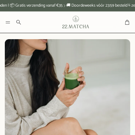
| 📦 Gratis verzending vanaf €35
🚚 Doordeweeks vóór 23:59 besteld = zelfde
Win
Zoeken