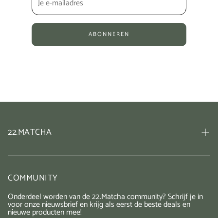
ABONNEREN
22.MATCHA
Japanse ceremoniële matcha van 22.Matcha
Beginnen met matcha? Bekijk onze starterkit!
COMMUNITY
Waarom matcha
Onderdeel worden van de 22.Matcha community? Schrijf je in
Hoe maak je matcha? Ceremoniële matcha voorbereiden
voor onze nieuwsbrief en krijg als eerst de beste deals en
nieuwe producten mee!
Inspiratie nodig voor gerechten? Check hier!