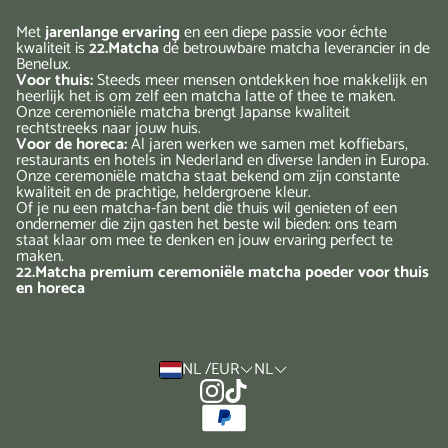
Met
jarenlange ervaring
en een diepe passie voor échte
kwaliteit is
22.Matcha
dé betrouwbare matcha leverancier in de
Benelux.
Voor thuis:
Steeds meer mensen ontdekken hoe makkelijk en
heerlijk het is om zelf een matcha latte of thee te maken.
Onze ceremoniële matcha brengt Japanse kwaliteit
rechtstreeks naar jouw huis.
Voor de horeca:
Al jaren werken we samen met koffiebars,
restaurants en hotels in Nederland en diverse landen in Europa.
Onze ceremoniële matcha staat bekend om zijn constante
kwaliteit en de prachtige, heldergroene kleur.
Of je nu een matcha-fan bent die thuis wil genieten of een
ondernemer die zijn gasten het beste wil bieden: ons team
staat klaar om mee te denken en jouw ervaring perfect te
maken.
22.Matcha premium ceremoniële matcha poeder voor thuis
en horeca
NL /EUR
NL